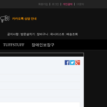
회원가입
로그인
개인결제
1:1문의
카카오톡 상담 안내
헬스마트 입금 계좌 안내
공지사항
|
방문설치기
|
장바구니
|
위시리스트
|
배송조회
에스크로 결재 후 취소시 수수료 안내
TUFFSTUFF
장애인보장구