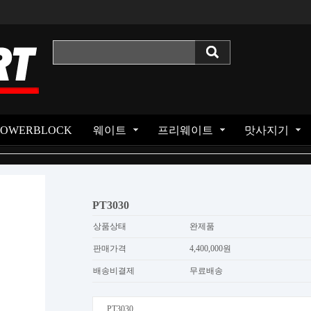
POWERBLOCK
웨이트
프리웨이트
맛사지기
PT3030
상품상태
완제품
판매가격
4,400,000원
배송비결제
무료배송
PT3030